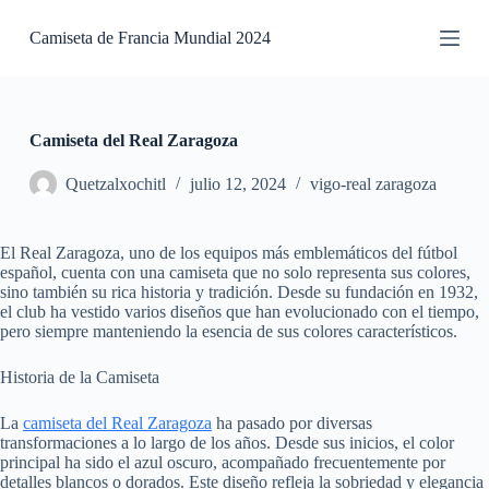
S
Camiseta de Francia Mundial 2024
a
l
t
a
r
a
Camiseta del Real Zaragoza
l
c
Quetzalxochitl
julio 12, 2024
vigo-real zaragoza
o
n
t
El Real Zaragoza, uno de los equipos más emblemáticos del fútbol
e
español, cuenta con una camiseta que no solo representa sus colores,
n
sino también su rica historia y tradición. Desde su fundación en 1932,
i
el club ha vestido varios diseños que han evolucionado con el tiempo,
d
pero siempre manteniendo la esencia de sus colores característicos.
o
Historia de la Camiseta
La
camiseta del Real Zaragoza
ha pasado por diversas
transformaciones a lo largo de los años. Desde sus inicios, el color
principal ha sido el azul oscuro, acompañado frecuentemente por
detalles blancos o dorados. Este diseño refleja la sobriedad y elegancia