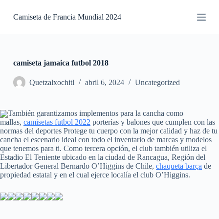
S
Camiseta de Francia Mundial 2024
a
l
t
a
r
a
camiseta jamaica futbol 2018
l
c
Quetzalxochitl
abril 6, 2024
Uncategorized
o
n
t
También garantizamos implementos para la cancha como
e
mallas,
camisetas futbol 2022
porterías y balones que cumplen con las
n
normas del deportes Protege tu cuerpo con la mejor calidad y haz de tu
i
cancha el escenario ideal con todo el inventario de marcas y modelos
d
que tenemos para ti. Como tercera opción, el club también utiliza el
o
Estadio El Teniente ubicado en la ciudad de Rancagua, Región del
Libertador General Bernardo O’Higgins de Chile,
chaqueta barça
de
propiedad estatal y en el cual ejerce localía el club O’Higgins.