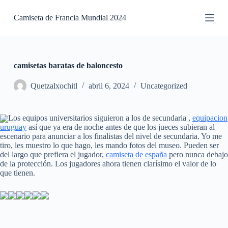
S
Camiseta de Francia Mundial 2024
a
l
t
a
r
a
camisetas baratas de baloncesto
l
c
Quetzalxochitl
abril 6, 2024
Uncategorized
o
n
t
Los equipos universitarios siguieron a los de secundaria ,
equipacion
e
uruguay
así que ya era de noche antes de que los jueces subieran al
n
escenario para anunciar a los finalistas del nivel de secundaria. Yo me
i
tiro, les muestro lo que hago, les mando fotos del museo. Pueden ser
d
del largo que prefiera el jugador,
camiseta de españa
pero nunca debajo
o
de la protección. Los jugadores ahora tienen clarísimo el valor de lo
que tienen.