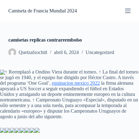
S
Camiseta de Francia Mundial 2024
a
l
t
a
r
a
camisetas replicas contrareembolso
l
c
Quetzalxochitl
abril 6, 2024
Uncategorized
o
n
t
↑ Reemplazó a Ondino Viera durante el torneo. ↑ La final del torneo
e
se jugó en 1940, y el equipo fue dirigido por Héctor Castro. A través
n
del programa ‘One Goal’,
equipacion mexico 2022
la firma alemana
i
apoyará a US Soccer a seguir expandiendo el fútbol en Estados
d
Unidos y arraigando un deporte eminentemente europeo en la cultura
o
norteamericana. ↑ Campeonato Uruguayo «Especial», disputado en un
sólo semestre y a una sola rueda, para acompasar la temporada al
calendario «europeo» y disputar los Campeonatos Uruguayos de
agosto a junio del año siguiente.