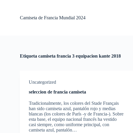
S
a
l
Camiseta de Francia Mundial 2024
t
a
r
a
l
c
o
Etiqueta
camiseta francia 3 equipacion kante 2018
n
t
e
n
i
Uncategorized
d
o
seleccion de francia camiseta
Tradicionalmente, los colores del Stade Français
han sido camiseta azul, pantalón rojo y medias
blancas (los colores de París -y de Francia-). Sobre
esta base, el equipo nacional francés ha vestido
casi siempre, como uniforme principal, con
camiseta azul, pantalón…