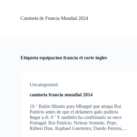
S
a
l
Camiseta de Francia Mundial 2024
t
a
r
a
l
c
o
Etiqueta
equipacion francia el corte ingles
n
t
e
n
i
Uncategorized
d
o
camiseta francia mundial 2014
10 ‘ Balón filtrado para Mbappé que atrapa Rui
Patrício antes de que el delantero galo pudiera
llegar a él. 0 ‘ Y también ha confirmado su once
Portugal: Rui Patrício; Nelson Semedo, Pepe,
Rúben Dias, Raphael Guerreiro; Danilo Pereira,…