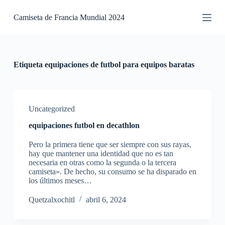
S
Camiseta de Francia Mundial 2024
a
l
t
a
r
a
Etiqueta
equipaciones de futbol para equipos baratas
l
c
o
n
t
Uncategorized
e
equipaciones futbol en decathlon
n
i
Pero la primera tiene que ser siempre con sus rayas,
d
hay que mantener una identidad que no es tan
o
necesaria en otras como la segunda o la tercera
camiseta». De hecho, su consumo se ha disparado en
los últimos meses…
Quetzalxochitl
abril 6, 2024