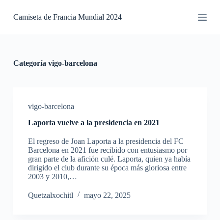
S
Camiseta de Francia Mundial 2024
a
l
t
a
r
a
Categoría
vigo-barcelona
l
c
o
n
t
vigo-barcelona
e
Laporta vuelve a la presidencia en 2021
n
i
El regreso de Joan Laporta a la presidencia del FC
d
Barcelona en 2021 fue recibido con entusiasmo por
o
gran parte de la afición culé. Laporta, quien ya había
dirigido el club durante su época más gloriosa entre
2003 y 2010,…
Quetzalxochitl
mayo 22, 2025