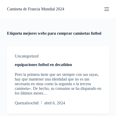
S
Camiseta de Francia Mundial 2024
a
l
t
a
r
a
Etiqueta
mejores webs para comprar camisetas futbol
l
c
o
n
t
Uncategorized
e
equipaciones futbol en decathlon
n
i
Pero la primera tiene que ser siempre con sus rayas,
d
hay que mantener una identidad que no es tan
o
necesaria en otras como la segunda o la tercera
camiseta». De hecho, su consumo se ha disparado en
los últimos meses…
Quetzalxochitl
abril 6, 2024